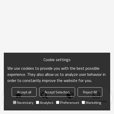
Cookie settings
We use cookies to provide you with the best possible
experience. They also allow us to analyze user behavior in
order to constantly improve the website for you.
Accept all
Accept Selection
Reject All
Inicio
búsqueda
categoría
Enviar consulta
Necessary
Analytics
Preferences
Marketing