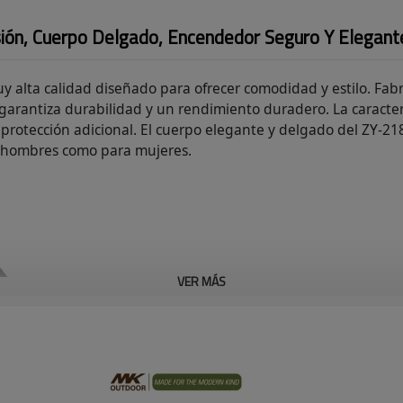
sión, Cuerpo Delgado, Encendedor Seguro Y Elegant
 alta calidad diseñado para ofrecer comodidad y estilo. Fab
que garantiza durabilidad y un rendimiento duradero. La caract
rotección adicional. El cuerpo elegante y delgado del ZY-218SK
ra hombres como para mujeres.
VER MÁS
Característica
●
Material POM: Fabricado con
al calor y a la presión, lo que g
●
A prueba de explosiones: el 