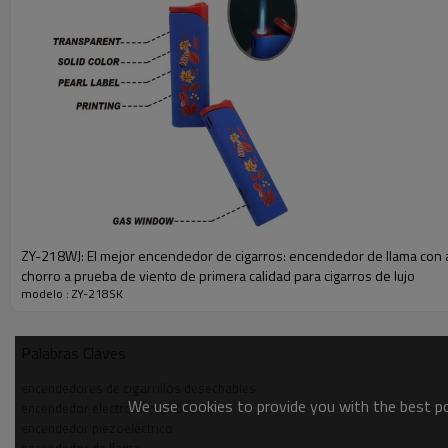
ZY-218WJ: El mejor encendedor de cigarros: encendedor de llama con 
chorro a prueba de viento de primera calidad para cigarros de lujo
modelo : ZY-218SK
Palabras Claves
encendedores de cigarrillos desechables
We use cookies to provide you with the best pos
encendedor electronico de butano
Material POM, Resistente Al Calor Y A La Presión,
encendedor piezoeléctrico