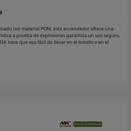
e
ricado con material POM, este encendedor ofrece una
erística a prueba de explosiones garantiza un uso seguro,
 hace que sea fácil de llevar en el bolsillo o en el
 material POM, el ZY-218SK ofrece una excelente resistencia
arantiza una larga vida útil.
encendedor está diseñado teniendo como prioridad la