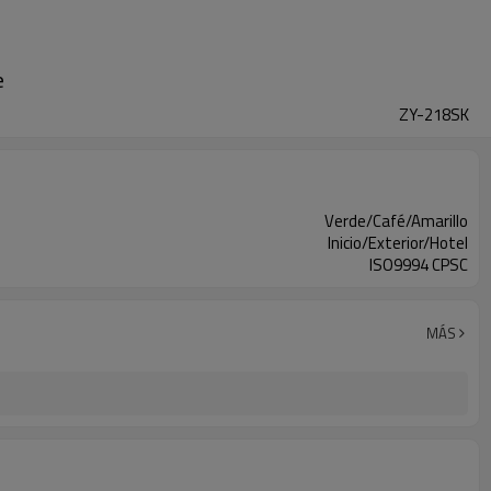
e
ZY-218SK
Verde/Café/Amarillo
Inicio/Exterior/Hotel
ISO9994 CPSC
MÁS