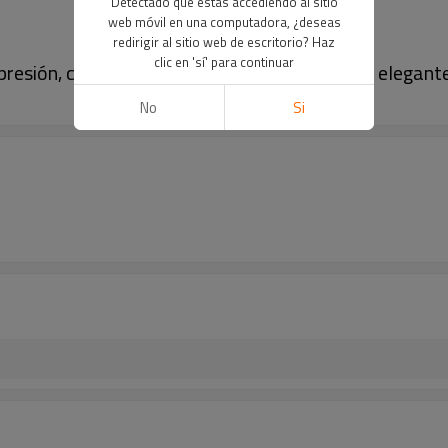
Detectado que estás accediendo al sitio
web móvil en una computadora, ¿deseas
redirigir al sitio web de escritorio? Haz
clic en 'sí' para continuar
 presión, cuerpo delgado, encendedor seguro y elegant
No
Si