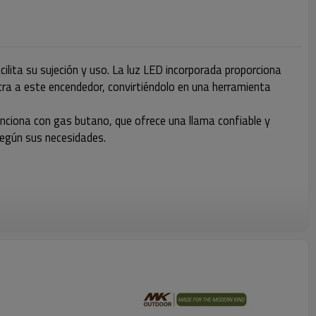
lita su sujeción y uso. La luz LED incorporada proporciona
xtra a este encendedor, convirtiéndolo en una herramienta
Funciona con gas butano, que ofrece una llama confiable y
 según sus necesidades.
-218A9 combina un encendedor de butano, una luz LED y un