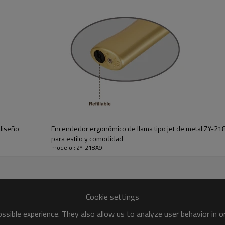
abridor de botellas en un solo 
●
Luz LED para iluminación: La lu
iluminación en ambientes oscur
●
Resistente y duradero: hecho d
ser duradero y duradero.
● Control de llama ajustable: E
intensidad de la llama según s
● 100% calidad inspeccionada
● Chispa eléctrica
● Fluido visible
● Colores personalizados, logo
 diseño
Encendedor ergonómico de llama tipo jet de metal ZY-218
● Pasó la certificación ISO
para estilo y comodidad
modelo : ZY-218A9
Cookie settings
sible experience. They also allow us to analyze user behavior in 