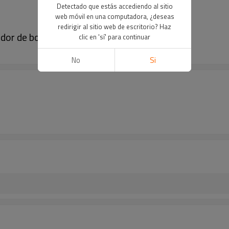
Detectado que estás accediendo al sitio
web móvil en una computadora, ¿deseas
redirigir al sitio web de escritorio? Haz
dor de botellas
clic en 'sí' para continuar
No
Si