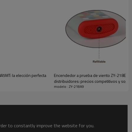
dispositivo, brindando comodidad y versatilidad.
z LED incorporada ayuda a encender cigarrillos y proporciona
os.
e plástico de alta calidad, este encendedor está diseñado para
l control de llama ajustable le permite ajustar fácilmente la
us preferencias.
tipo y paquete disponibles
A5MT: la elección perfecta
Encendedor a prueba de viento ZY-218E-E C
9994 EN13869 CPSC
distribuidores: precios competitivos y sopo
modelo : ZY-218A9
order to constantly improve the website for you.