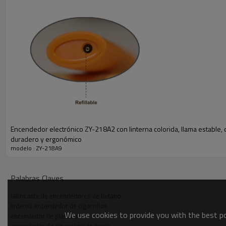
Encendedor electrónico ZY-218A2 con linterna colorida, llama estable,
duradero y ergonómico
modelo : ZY-218A9
Palabras Claves
fabricante de encendedores de butano
linterna encendedor de cigarrillos
We use cookies to provide you with the best pos
encendedor de plástico