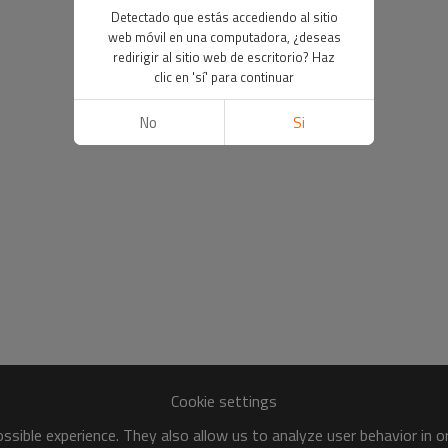
Detectado que estás accediendo al sitio
web móvil en una computadora, ¿deseas
redirigir al sitio web de escritorio? Haz
clic en 'sí' para continuar
No
Si
Cookie settings
sible experience. They also allow us to analyze user behavior in 