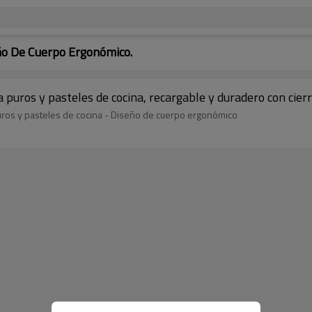
ño De Cuerpo Ergonómico.
puros y pasteles de cocina, recargable y duradero con cier
uros y pasteles de cocina - Diseño de cuerpo ergonómico