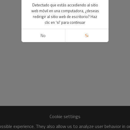
Detectado que estás accediendo al sitio
web móvil en una computadora, ¿deseas
redirigir al sitio web de escritorio? Haz
clic en 'sí' para continuar
No
Si
Cookie settings
sible experience. They also allow us to analyze user behavior in 