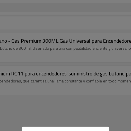
no - Gas Premium 300ML Gas Universal para Encendedor
tano de 300 ml, diseñado para una compatibilidad eficiente y universal 
ium RG11 para encendedores: suministro de gas butano para
cendedores, que garantiza una llama constante y confiable en todo momen