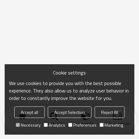
Cookie settings
We use cookies to provide you with the best possible
experience. They also allow us to analyze user behavior in
order to constantly improve the website for you.
Accept all
Accept Selection
Reject All
Inicio
búsqueda
categoría
Enviar consulta
Necessary
Analytics
Preferences
Marketing