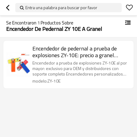
Entra una palabra para buscar por favor
Se Encontraron
1
Productos Sobre
Encendedor De Pedernal ZY 10E A Granel
Encendedor de pedernal a prueba de
explosiones ZY-10E: precio a granel
exclusivo para distribuidores y OEM,
Encendedor a prueba de explosiones ZY-10E al por
encendedor a prueba de explosiones al
mayor: exclusivo para OEM y distribuidores con
soporte completo Encendedores personalizados
por mayor
para marcas
modelo:ZY-10E