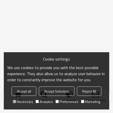
Cookie settings
We use cookies to provide you with the best possible
experience. They also allow us to analyze user behavior in
order to constantly improve the website for you.
Accept all
Accept Selection
Reject All
Inicio
búsqueda
categoría
Enviar consulta
Necessary
Analytics
Preferences
Marketing