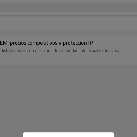
EM: precios competitivos y protección IP
istribuidores con derechos de propiedad intelectual exclusivos.