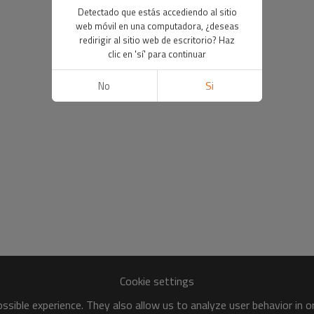
Detectado que estás accediendo al sitio
web móvil en una computadora, ¿deseas
redirigir al sitio web de escritorio? Haz
clic en 'sí' para continuar
No
Si
Cookie settings
sible experience. They also allow us to analyze user behavior in 