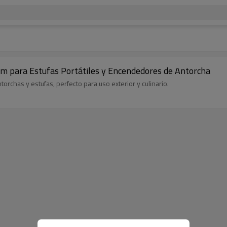
 para Estufas Portátiles y Encendedores de Antorcha
chas y estufas, perfecto para uso exterior y culinario.