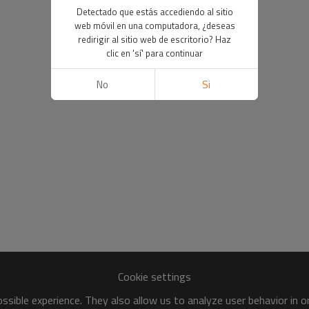
Detectado que estás accediendo al sitio
web móvil en una computadora, ¿deseas
redirigir al sitio web de escritorio? Haz
clic en 'sí' para continuar
No
Si
Cookie settings
sible experience. They also allow us to analyze user behavior in 