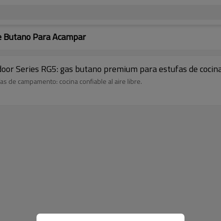
e Butano Para Acampar
or Series RG5: gas butano premium para estufas de cocina a
s de campamento: cocina confiable al aire libre.