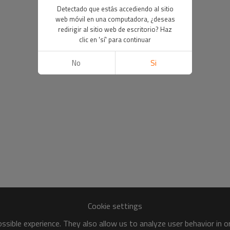
Detectado que estás accediendo al sitio
web móvil en una computadora, ¿deseas
redirigir al sitio web de escritorio? Haz
clic en 'sí' para continuar
No
Si
Cookie settings
sible experience. They also allow us to analyze user behavior in 