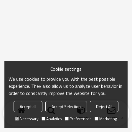
Cookie settings
We use cookies to provide you with the best possible
experience. They also allow us to analyze user behavior in
order to constantly improve the website for you.
Accept all
Accept Selection
Reject All
Inicio
búsqueda
categoría
Enviar consulta
Necessary
Analytics
Preferences
Marketing